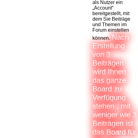
als Nutzer ein
„Account“
bereitgestellt, mit
dem Sie Beiträge
und Themen im
Forum einstellen
Nach
können.
Erstellung
von 3
Beiträgen
wird Ihnen
das ganze
Board zu
Verfügung
stehen , mit
weniger wie 3
Beiträgen ist
das Board für