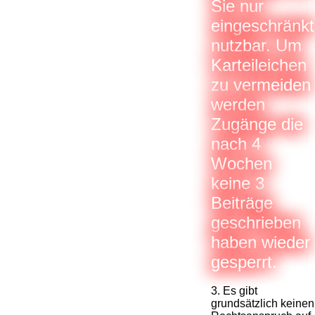
Sie nur
eingeschränkt
nutzbar. Um
Karteileichen
zu vermeiden
werden
Zugänge die
nach 4
Wochen
keine 3
Beiträge
geschrieben
haben wieder
gesperrt.
3. Es gibt
grundsätzlich keinen