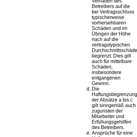
Verhalten des
Betreibers auf die
bei Vertragsschluss
typischerweise
vorhersehbaren
Schäden und im
Übrigen der Höhe
nach auf die
vertragstypischen
Durchschnittsschäd
begrenzt. Dies gilt
auch für mittelbare
Schäden,
insbesondere
entgangenen
Gewinn.
Die
Haftungsbegrenzun
der Absätze a bis c
gilt sinngemäß auch
zugunsten der
Mitarbeiter und
Erfüllungsgehilfen
des Betreibers.
Ansprüche für eine